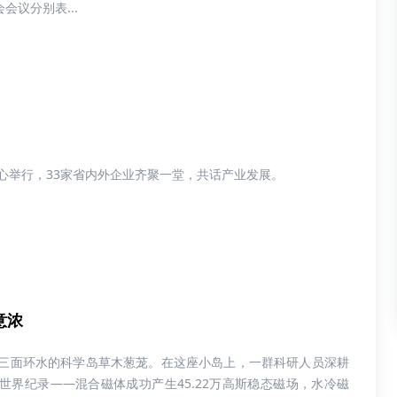
议分别表...
中心举行，33家省内外企业齐聚一堂，共话产业发展。
意浓
三面环水的科学岛草木葱茏。在这座小岛上，一群科研人员深耕
世界纪录——混合磁体成功产生45.22万高斯稳态磁场，水冷磁