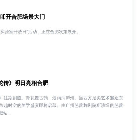
，叩开合肥场景大门
景实验室开放日”活动，正在合肥次第展开。
蛇传》明日亮相合肥
》往期剧照。青瓦覆古韵，烟雨润庐州。当西方足尖艺术邂逅东
跨越时空的美学盛宴即将启幕。由广州芭蕾舞剧院所演绎的芭蕾
站...