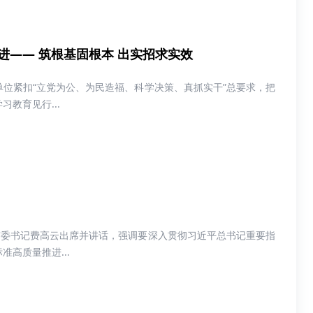
—— 筑根基固根本 出实招求实效
位紧扣“立党为公、为民造福、科学决策、真抓实干”总要求，把
教育见行...
市委书记费高云出席并讲话，强调要深入贯彻习近平总书记重要指
高质量推进...